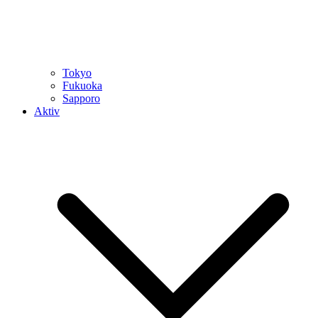
Tokyo
Fukuoka
Sapporo
Aktiv