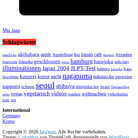
Mia Jaap
Schlagwörter
akihabara
busan
apple
cafe
Ausstellung
fernsehen
Bier
adachi-ku
daejeon
hamburg
geschlossen
harajuku
fukuoka
feuerwerk
hello kitty
ginza
illuminationen
JLPT-Test
Japan 2004
kamera
Katze
karaoke
naganuma
konzert
kunst
nacht
nakano-ku
pinguine
kirschblüte
seoul
shibuya
sapporo
schnee
shinjuku-ku
Strand
Tagesausflug
vegetarisch
videos
vegan
weihnachten
yokohama
wandern
ueno
zoo
zug
International
Germany
Korea
Copyright © 2026
Ja(a)pan
. Alle Rechte vorbehalten.
Theme:
ColorMag
von ThemeGrill. Bereitgestellt von
WordPress
.