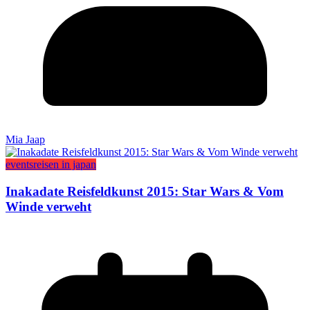
Mia Jaap
events
reisen in japan
Inakadate Reisfeldkunst 2015: Star Wars & Vom
Winde verweht