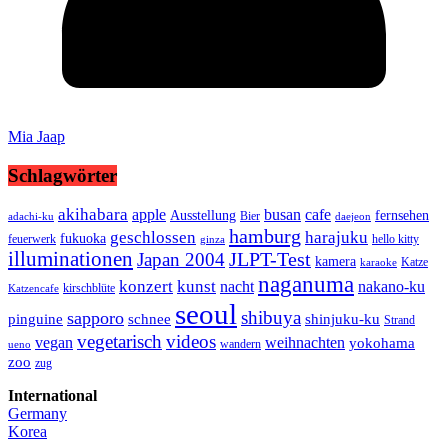
Mia Jaap
Schlagwörter
akihabara
busan
apple
cafe
Ausstellung
fernsehen
Bier
adachi-ku
daejeon
hamburg
geschlossen
harajuku
fukuoka
feuerwerk
hello kitty
ginza
illuminationen
JLPT-Test
Japan 2004
kamera
Katze
karaoke
naganuma
konzert
kunst
nacht
nakano-ku
kirschblüte
Katzencafe
seoul
shibuya
sapporo
pinguine
schnee
shinjuku-ku
Strand
vegetarisch
videos
vegan
weihnachten
yokohama
wandern
ueno
zoo
zug
International
Germany
Korea