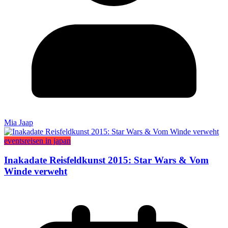
Mia Jaap
events
reisen in japan
Inakadate Reisfeldkunst 2015: Star Wars & Vom
Winde verweht