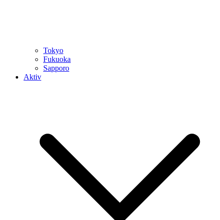
Tokyo
Fukuoka
Sapporo
Aktiv