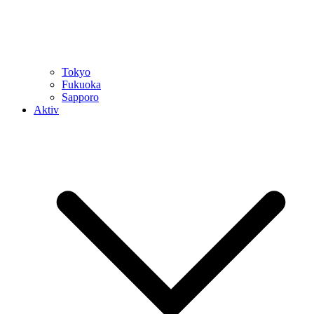
Tokyo
Fukuoka
Sapporo
Aktiv