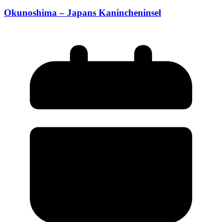
Okunoshima – Japans Kanincheninsel