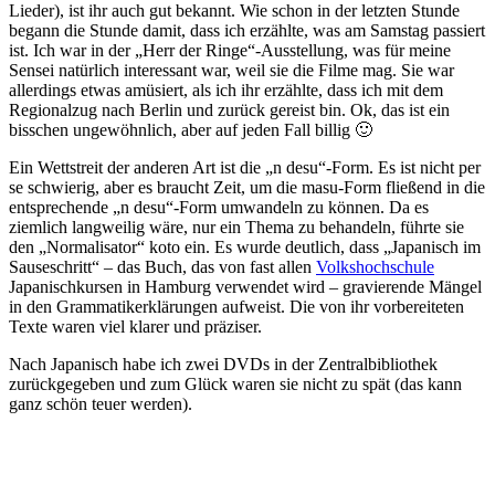
Lieder), ist ihr auch gut bekannt. Wie schon in der letzten Stunde
begann die Stunde damit, dass ich erzählte, was am Samstag passiert
ist. Ich war in der „Herr der Ringe“-Ausstellung, was für meine
Sensei natürlich interessant war, weil sie die Filme mag. Sie war
allerdings etwas amüsiert, als ich ihr erzählte, dass ich mit dem
Regionalzug nach Berlin und zurück gereist bin. Ok, das ist ein
bisschen ungewöhnlich, aber auf jeden Fall billig 🙂
Ein Wettstreit der anderen Art ist die „n desu“-Form. Es ist nicht per
se schwierig, aber es braucht Zeit, um die masu-Form fließend in die
entsprechende „n desu“-Form umwandeln zu können. Da es
ziemlich langweilig wäre, nur ein Thema zu behandeln, führte sie
den „Normalisator“ koto ein. Es wurde deutlich, dass „Japanisch im
Sauseschritt“ – das Buch, das von fast allen
Volkshochschule
Japanischkursen in Hamburg verwendet wird – gravierende Mängel
in den Grammatikerklärungen aufweist. Die von ihr vorbereiteten
Texte waren viel klarer und präziser.
Nach Japanisch habe ich zwei DVDs in der Zentralbibliothek
zurückgegeben und zum Glück waren sie nicht zu spät (das kann
ganz schön teuer werden).