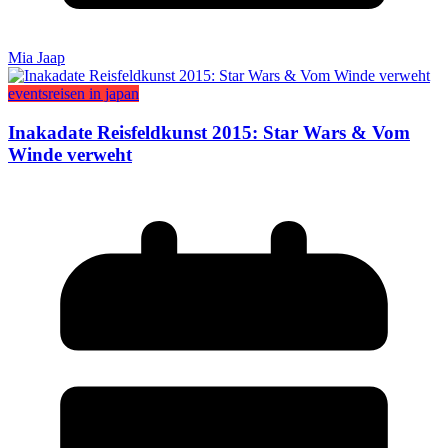
Mia Jaap
events
reisen in japan
Inakadate Reisfeldkunst 2015: Star Wars & Vom
Winde verweht