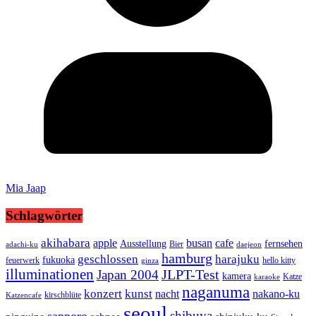
Mia Jaap
Schlagwörter
akihabara
busan
apple
cafe
Ausstellung
fernsehen
Bier
adachi-ku
daejeon
hamburg
geschlossen
harajuku
fukuoka
feuerwerk
hello kitty
ginza
illuminationen
JLPT-Test
Japan 2004
kamera
Katze
karaoke
naganuma
konzert
kunst
nacht
nakano-ku
kirschblüte
Katzencafe
seoul
shibuya