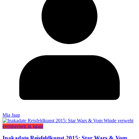
Mia Jaap
events
reisen in japan
Inakadate Reisfeldkunst 2015: Star Wars & Vom