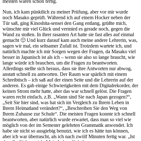
meisten waren schon fertig.
Nun, ich kam pünktlich zu meiner Prüfung, aber vor mir wurde
noch Masako geprüft. Während ich auf einem Hocker neben der
Tür saß, ging Kinoshita-sensei den Gang entlang, grüßte mich,
wünschte mir viel Glück und vermied es gerade noch, gegen die
Wand zu stoßen. In ihrer rasanten Art hatte sie fast alles auf einmal
gemacht 🙂 Und kurz darauf kam auch meine andere Lehrerin, was,
sagen wir mal, ein seltsamer Zufall ist. Trotzdem wartete ich, und
natürlich machte ich mir Sorgen wegen der Fragen, da Masako viel
besser in Japanisch ist als ich – wenn sie also so lange braucht, wie
lange würde ich brauchen, um die Fragen zu beantworten.
Allerdings stellte sich heraus, dass sie ihre Antworten nur abwog,
anstatt schnell zu antworten. Der Raum war spärlich mit einem
Schreibtisch – ich saß auf der einen Seite und die Lehrerin auf der
anderen. Es gab einige Schwierigkeiten mit dem Digitalrekorder, der
keinen Strom mehr hatte, aber das war schnell gelöst. Die Fragen
waren recht einfach, z.B. „Wann sind Sie nach Japan gezogen?“,
„Seit Sie hier sind, was hat sich im Vergleich zu Ihrem Leben in
Ihrem Heimatland verändert?“, „Beschreiben Sie den Weg von
Ihrem Zuhause zur Schule“. Die meisten Fragen konnte ich schnell
beantworten, aber natürlich wurde erwartet, dass man so viel wie
möglich von der im Semester gelehrten Grammatik anwendet. Ich
habe sie nicht so ausgiebig benutzt, wie ich es hätte tun können,
aber ich war überrascht, als ich nach zwölf Minuten fertig war. „Ist