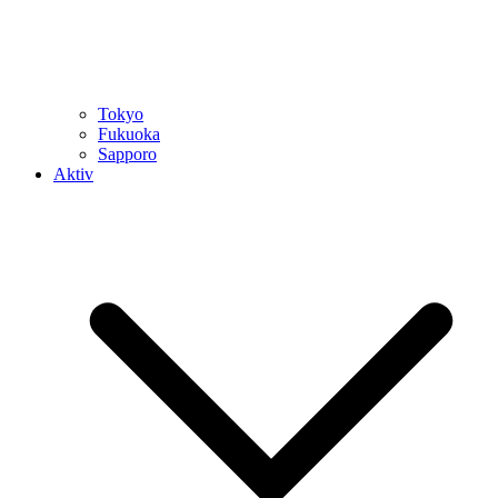
Tokyo
Fukuoka
Sapporo
Aktiv