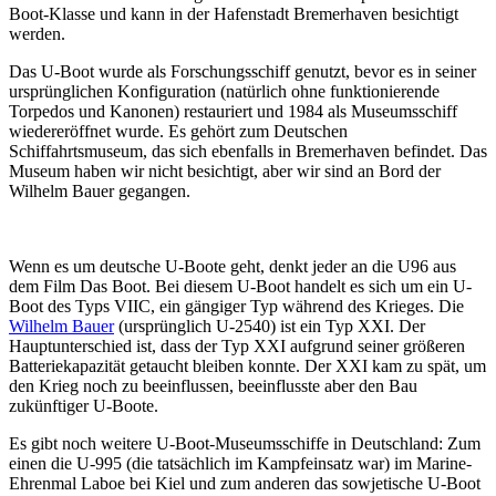
Boot-Klasse und kann in der Hafenstadt Bremerhaven besichtigt
werden.
Das U-Boot wurde als Forschungsschiff genutzt, bevor es in seiner
ursprünglichen Konfiguration (natürlich ohne funktionierende
Torpedos und Kanonen) restauriert und 1984 als Museumsschiff
wiedereröffnet wurde. Es gehört zum Deutschen
Schiffahrtsmuseum, das sich ebenfalls in Bremerhaven befindet. Das
Museum haben wir nicht besichtigt, aber wir sind an Bord der
Wilhelm Bauer gegangen.
Wenn es um deutsche U-Boote geht, denkt jeder an die U96 aus
dem Film Das Boot. Bei diesem U-Boot handelt es sich um ein U-
Boot des Typs VIIC, ein gängiger Typ während des Krieges. Die
Wilhelm Bauer
(ursprünglich U-2540) ist ein Typ XXI. Der
Hauptunterschied ist, dass der Typ XXI aufgrund seiner größeren
Batteriekapazität getaucht bleiben konnte. Der XXI kam zu spät, um
den Krieg noch zu beeinflussen, beeinflusste aber den Bau
zukünftiger U-Boote.
Es gibt noch weitere U-Boot-Museumsschiffe in Deutschland: Zum
einen die U-995 (die tatsächlich im Kampfeinsatz war) im Marine-
Ehrenmal Laboe bei Kiel und zum anderen das sowjetische U-Boot