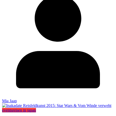
Mia Jaap
events
reisen in japan