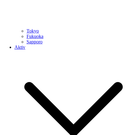
Tokyo
Fukuoka
Sapporo
Aktiv