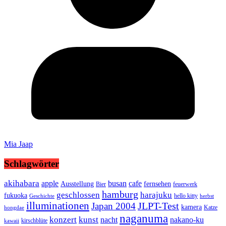
Mia Jaap
Schlagwörter
akihabara
busan
apple
cafe
Ausstellung
fernsehen
Bier
feuerwerk
hamburg
geschlossen
harajuku
fukuoka
hello kitty
Geschichte
herbst
illuminationen
JLPT-Test
Japan 2004
kamera
Katze
hongdae
naganuma
konzert
kunst
nacht
nakano-ku
kirschblüte
kawaii