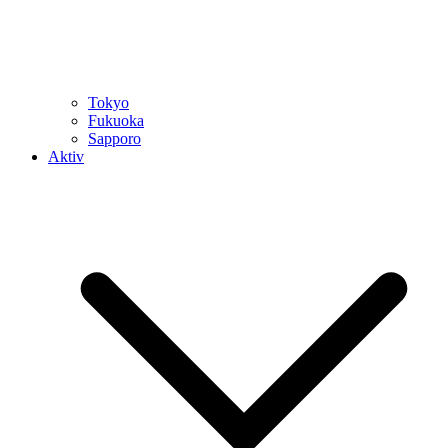
Tokyo
Fukuoka
Sapporo
Aktiv