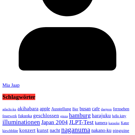
Mia Jaap
Schlagwörter
akihabara
busan
apple
cafe
Ausstellung
fernsehen
Bier
adachi-ku
daejeon
hamburg
geschlossen
harajuku
fukuoka
feuerwerk
hello kitty
ginza
illuminationen
JLPT-Test
Japan 2004
kamera
Katze
karaoke
naganuma
konzert
kunst
nacht
nakano-ku
pinguine
kirschblüte