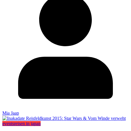
Mia Jaap
events
reisen in japan