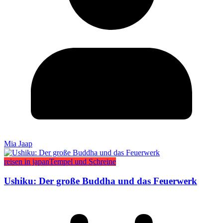
Mia Jaap
reisen in japan
Tempel und Schreine
Ushiku: Der große Buddha und das Feuerwerk