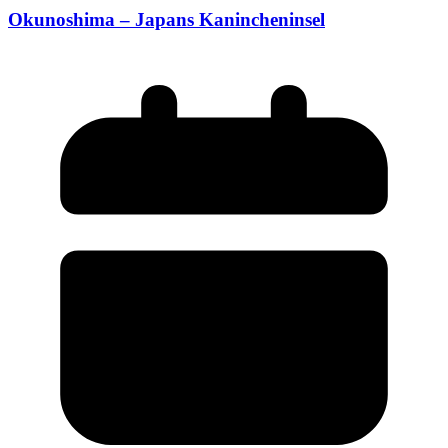
Okunoshima – Japans Kanincheninsel