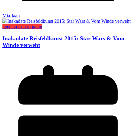
Mia Jaap
events
reisen in japan
Inakadate Reisfeldkunst 2015: Star Wars & Vom
Winde verweht