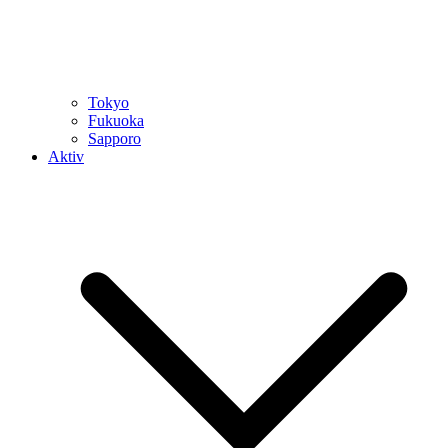
Tokyo
Fukuoka
Sapporo
Aktiv