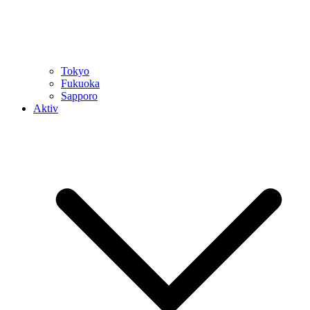
Tokyo
Fukuoka
Sapporo
Aktiv