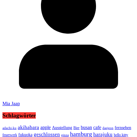
Mia Jaap
Schlagwörter
akihabara
busan
apple
cafe
Ausstellung
fernsehen
Bier
adachi-ku
daejeon
hamburg
geschlossen
harajuku
fukuoka
feuerwerk
hello kitty
ginza