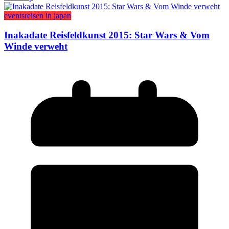
events
reisen in japan
Inakadate Reisfeldkunst 2015: Star Wars & Vom
Winde verweht