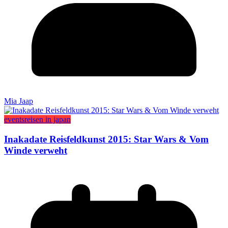
Mia Jaap
events
reisen in japan
Inakadate Reisfeldkunst 2015: Star Wars & Vom
Winde verweht