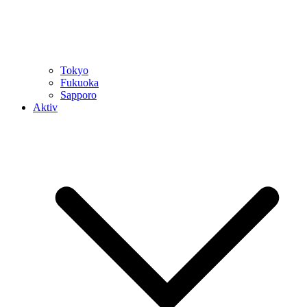
Tokyo
Fukuoka
Sapporo
Aktiv