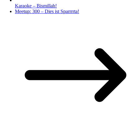
Karaoke – Bismillah!
Meetup: 300 – Dies ist Sparrrrta!