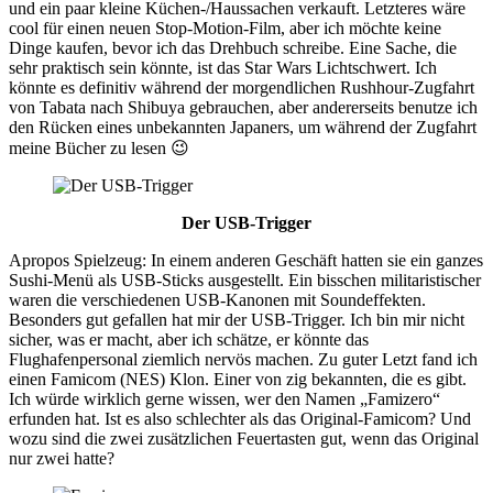
und ein paar kleine Küchen-/Haussachen verkauft. Letzteres wäre
cool für einen neuen Stop-Motion-Film, aber ich möchte keine
Dinge kaufen, bevor ich das Drehbuch schreibe. Eine Sache, die
sehr praktisch sein könnte, ist das Star Wars Lichtschwert. Ich
könnte es definitiv während der morgendlichen Rushhour-Zugfahrt
von Tabata nach Shibuya gebrauchen, aber andererseits benutze ich
den Rücken eines unbekannten Japaners, um während der Zugfahrt
meine Bücher zu lesen 😉
Der USB-Trigger
Apropos Spielzeug: In einem anderen Geschäft hatten sie ein ganzes
Sushi-Menü als USB-Sticks ausgestellt. Ein bisschen militaristischer
waren die verschiedenen USB-Kanonen mit Soundeffekten.
Besonders gut gefallen hat mir der USB-Trigger. Ich bin mir nicht
sicher, was er macht, aber ich schätze, er könnte das
Flughafenpersonal ziemlich nervös machen. Zu guter Letzt fand ich
einen Famicom (NES) Klon. Einer von zig bekannten, die es gibt.
Ich würde wirklich gerne wissen, wer den Namen „Famizero“
erfunden hat. Ist es also schlechter als das Original-Famicom? Und
wozu sind die zwei zusätzlichen Feuertasten gut, wenn das Original
nur zwei hatte?