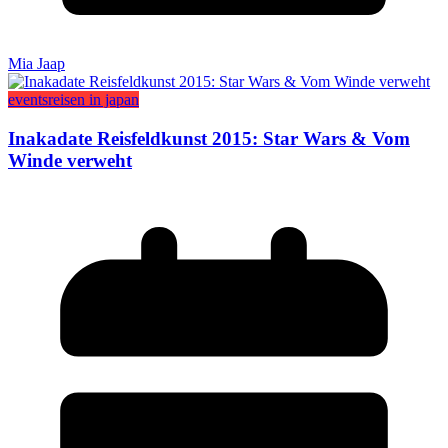
Mia Jaap
events
reisen in japan
Inakadate Reisfeldkunst 2015: Star Wars & Vom
Winde verweht