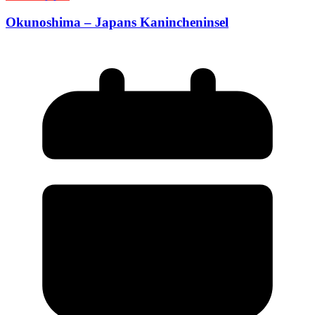
Okunoshima – Japans Kanincheninsel