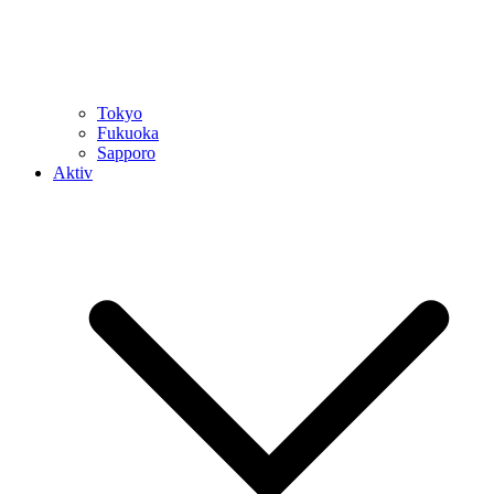
Tokyo
Fukuoka
Sapporo
Aktiv