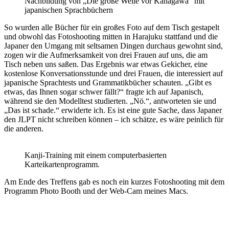
Nachbildung von „Die große Welle vor Kanagawa“ mit
japanischen Sprachbüchern
So wurden alle Bücher für ein großes Foto auf dem Tisch gestapelt
und obwohl das Fotoshooting mitten in Harajuku stattfand und die
Japaner den Umgang mit seltsamen Dingen durchaus gewohnt sind,
zogen wir die Aufmerksamkeit von drei Frauen auf uns, die am
Tisch neben uns saßen. Das Ergebnis war etwas Gekicher, eine
kostenlose Konversationsstunde und drei Frauen, die interessiert auf
japanische Sprachtests und Grammatikbücher schauten. „Gibt es
etwas, das Ihnen sogar schwer fällt?“ fragte ich auf Japanisch,
während sie den Modelltest studierten. „Nö.“, antworteten sie und
„Das ist schade.“ erwiderte ich. Es ist eine gute Sache, dass Japaner
den JLPT nicht schreiben können – ich schätze, es wäre peinlich für
die anderen.
Kanji-Training mit einem computerbasierten
Karteikartenprogramm.
Am Ende des Treffens gab es noch ein kurzes Fotoshooting mit dem
Programm Photo Booth und der Web-Cam meines Macs.