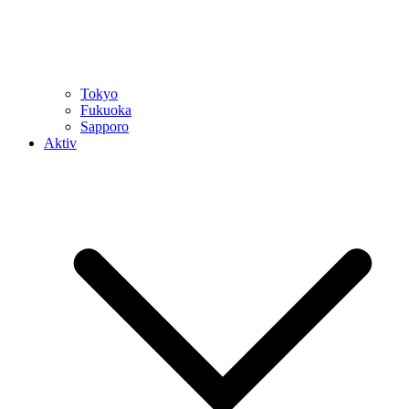
Tokyo
Fukuoka
Sapporo
Aktiv