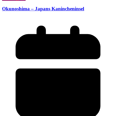
Okunoshima – Japans Kanincheninsel