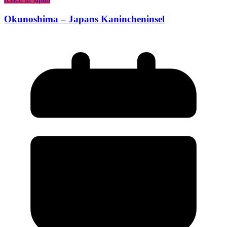
Okunoshima – Japans Kanincheninsel