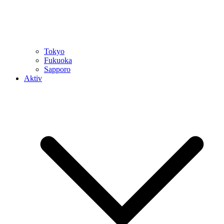
Tokyo
Fukuoka
Sapporo
Aktiv