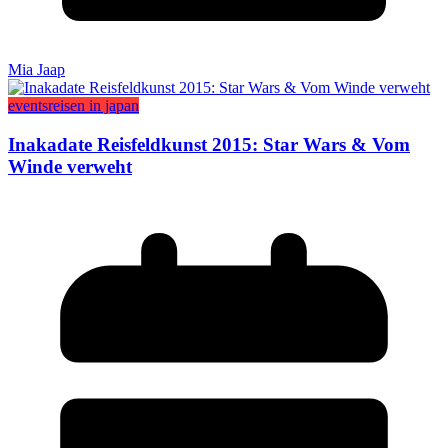
Mia Jaap
events
reisen in japan
Inakadate Reisfeldkunst 2015: Star Wars & Vom
Winde verweht