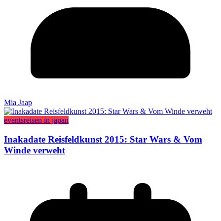
Mia Jaap
events
reisen in japan
Inakadate Reisfeldkunst 2015: Star Wars & Vom
Winde verweht