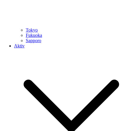
Tokyo
Fukuoka
Sapporo
Aktiv