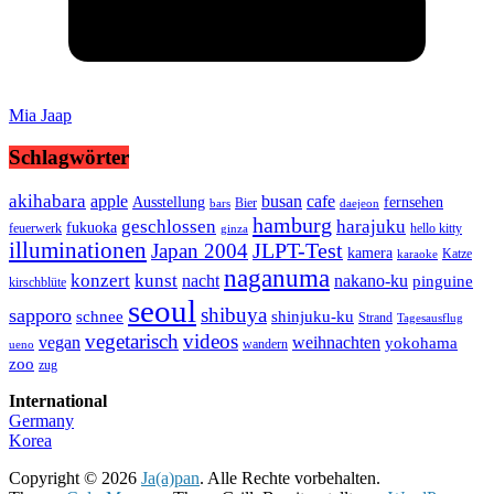
Mia Jaap
Schlagwörter
akihabara
busan
apple
cafe
Ausstellung
fernsehen
Bier
bars
daejeon
hamburg
geschlossen
harajuku
fukuoka
feuerwerk
hello kitty
ginza
illuminationen
JLPT-Test
Japan 2004
kamera
Katze
karaoke
naganuma
konzert
kunst
nacht
nakano-ku
pinguine
kirschblüte
seoul
shibuya
sapporo
schnee
shinjuku-ku
Strand
Tagesausflug
vegetarisch
videos
vegan
weihnachten
yokohama
wandern
ueno
zoo
zug
International
Germany
Korea
Copyright © 2026
Ja(a)pan
. Alle Rechte vorbehalten.